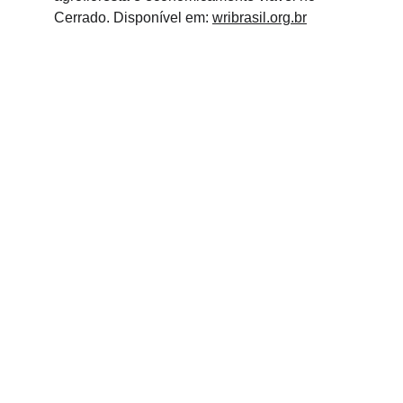
Cerrado. Disponível em: 
wribrasil.org.br
Endereço
Universidade Federal de Lavras
Departamento de Ciências Florestais